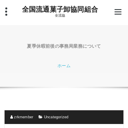
コ
全国流通菓子卸協同組合
ン
テ
全流協
ン
ツ
へ
ス
キ
夏季休暇前後の事務局業務について
ッ
プ
ホーム
zrkmember
Uncategorized